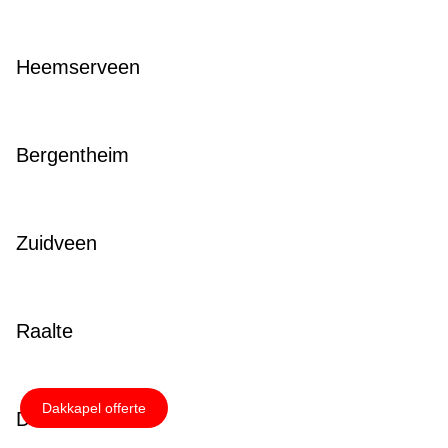
Heemserveen
Bergentheim
Zuidveen
Raalte
Dakkapel offerte
De Pol